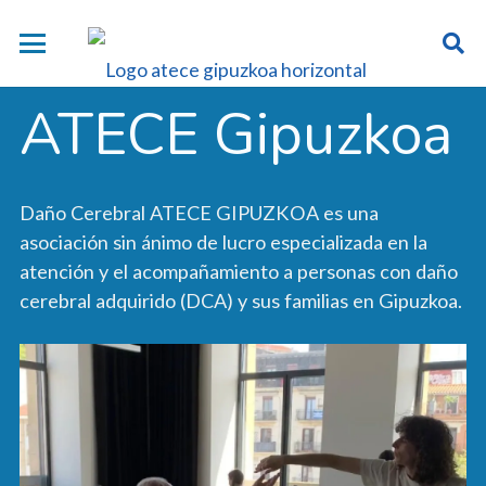
ATECE Gipuzkoa
Daño Cerebral ATECE GIPUZKOA es una
asociación sin ánimo de lucro especializada en la
atención y el acompañamiento a personas con daño
cerebral adquirido (DCA) y sus familias en Gipuzkoa.