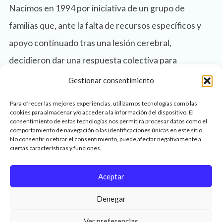
Nacimos en 1994 por iniciativa de un grupo de
familias que, ante la falta de recursos específicos y
apoyo continuado tras una lesión cerebral,
decidieron dar una respuesta colectiva para
acompañar una realidad compleja que va más allá del
Gestionar consentimiento
ámbito sanitario.
Para ofrecer las mejores experiencias, utilizamos tecnologías como las
cookies para almacenar y/o acceder a la información del dispositivo. El
VER MÁS
consentimiento de estas tecnologías nos permitirá procesar datos como el
comportamiento de navegación o las identificaciones únicas en este sitio.
No consentir o retirar el consentimiento, puede afectar negativamente a
ciertas características y funciones.
Equipo profesional
Aceptar
Formado por profesionales de la neuropsicología, el
trabajo social, la logopedia, la fisioterapia y el ámbito
Denegar
socioeducativo.
Ver preferencias